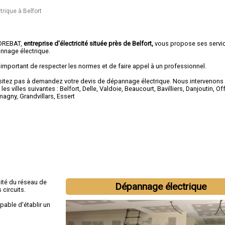
rique à Belfort
OREBAT,
entreprise d'électricité située près de Belfort,
vous propose ses servi
nnage électrique.
t important de respecter les normes et de faire appel à un professionnel.
sitez pas à demandez votre devis de
dépannage électrique
. Nous intervenons
les villes suivantes :
Belfort
,
Delle
,
Valdoie
,
Beaucourt
,
Bavilliers
,
Danjoutin
,
Of
magny
,
Grandvillars
,
Essert
ité du réseau de
Dépannage électrique
 circuits.
pable d'établir un