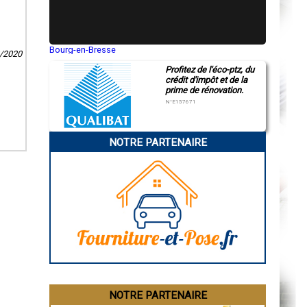
Bourg-en-Bresse
2/2020
Saint-Quentin
Profitez de l'éco-ptz, du
Montluçon
crédit d'impôt et de la
Manosque
prime de rénovation.
Gap
Nice
N°E157671
Annonay
Charleville-Mézières
Pamiers
NOTRE PARTENAIRE
Troyes
Narbonne
Rodez
Marseille
Caen
Aurillac
Angoulême
La Rochelle
Bourges
Brive-la-Gaillarde
Dijon
Saint-Brieuc
Guéret
Périgueux
Besançon
NOTRE PARTENAIRE
Valence
Évreux