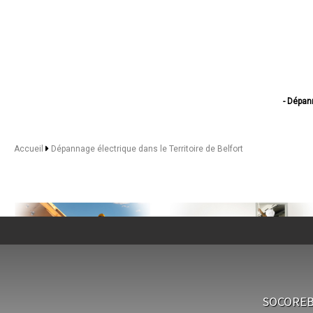
- Dépan
- Dépa
- Dépan
- Dépanna
Accueil
Dépannage électrique dans le Territoire de Belfort
- Dépanna
- Dépann
- Dépann
- Dépanna
- Dépan
- Dépannag
- Dépannage él
- Dépann
- Dépannage
- Dépanna
- Dépann
- Dépan
NOS SERVICES
SOCOREBAT
- Dépanna