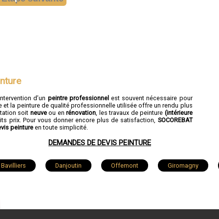
nture
intervention d’un
peintre professionnel
est souvent nécessaire pour
et la peinture de qualité professionnelle utilisée offre un rendu plus
tation soit
neuve
ou en
rénovation
, les travaux de peinture
(intérieure
its prix. Pour vous donner encore plus de satisfaction,
SOCOREBAT
vis peinture
en toute simplicité.
DEMANDES DE DEVIS PEINTURE
Bavilliers
Danjoutin
Offemont
Giromagny
Cravanche
Étueffont
Méziré
Joncherey
Chaux
Montreux-Château
Pérouse
Éloie