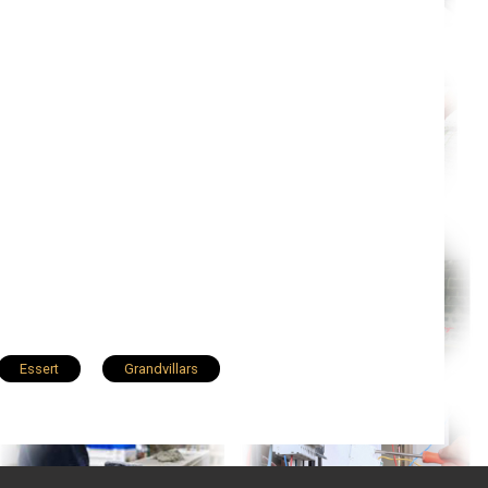
Essert
Grandvillars
Chèvremont
Rougemont-le-Château
Foussemagne
Rougegoutte