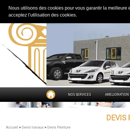
Extension de maison
|
Rénovation de maison
|
Aménagement des combles
Nous utilisons des cookies pour vous garantir la meilleure 
Devis Peinture dans
le Territoi
acceptez l'utilisation des cookies.
NOS SERVICES
AMELIORATION 
DEVIS
>
>
Accueil
Devis travaux
Devis Peinture