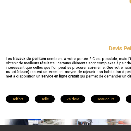
Devis Pei
Les
travaux de peinture
semblent à votre portée ? C'est possible, mais l’
obtenir de meilleurs résultats : certains éléments sont complexes à peindre 
intéressant que celles que l'on peut se procurer soi-même. Que votre habi
ou extérieure)
restent un excellent moyen de rajeunir son habitation à pet
met à disposition un
service en ligne gratuit
qui permet de demander un
de
Belfort
Delle
Valdoie
Beaucourt
Châtenois-les-Forges
Bourogne
Évette-Salbert
Andelnans
Lepuix
Trévenans
Morvillars