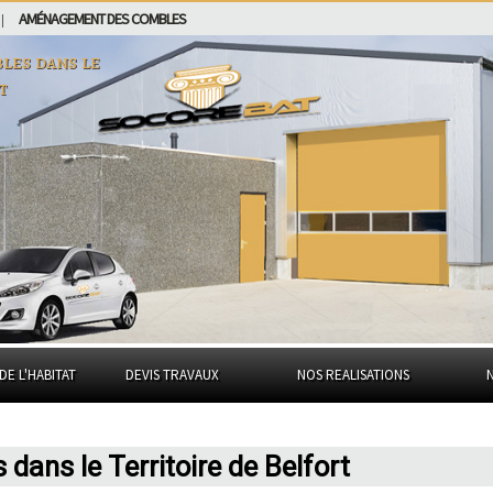
AMÉNAGEMENT DES COMBLES
|
bles dans
le
t
DE L'HABITAT
DEVIS TRAVAUX
NOS REALISATIONS
 dans le Territoire de Belfort