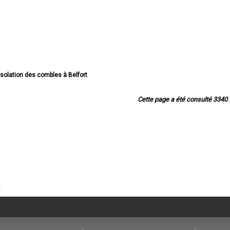
'isolation des combles à Belfort
d'isolation des combles à Delle
'isolation des combles à Valdoie
Cette page a été consulté 3340 f
isolation des combles à Beaucourt
isolation des combles à Bavilliers
isolation des combles à Danjoutin
isolation des combles à Offemont
isolation des combles à Giromagny
'isolation des combles à Essert
olation des combles à Grandvillars
ion des combles à Châtenois-les-Forges
isolation des combles à Bourogne
lation des combles à Évette-Salbert
isolation des combles à Cravanche
isolation des combles à Étueffont
'isolation des combles à Méziré
isolation des combles à Joncherey