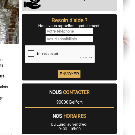
Besoin d'aide ?
Nous vous rappellons gratuitement.
urs
ns
rré
mbris
NOUS
CONTACTER
age
90000 Belfort
NOS
HORAIRES
Du Lundi au vendredi
9h00 - 18h00