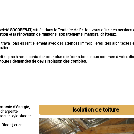
ociété
SOCOREBAT
, située dans le Territoire de Belfort vous offre ses
services
ation
et la
rénovation
de
maisons
,
appartements
,
manoirs
,
châteaux
.
 travaillons essentiellement avec des agences immobilières, des architectes 
culiers.
sitez pas à nous contacter pour plus d'informations, nous sommes à votre di
 toutes
demandes de devis isolation des combles.
onomie d’énergie
,
Isolation de toiture
 charpente
insectes xylophages.
fflage) et en