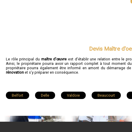
Devis Maître d'oe
Le rôle principal du
maître d’œuvre
est d’établir une relation entre le pro
Ainsi, le propriétaire pourra avoir un rapport complet à tout moment d
propriétaire pourra également être informé en amont du démarrage de
rénovation
et s’y préparer en conséquence.
Belfort
Delle
Valdoie
Beaucourt
Châtenois-les-Forges
Bourogne
Évette-Salbert
Andelnans
Lepuix
Trévenans
Morvillars