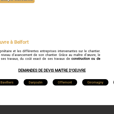
uvre à Belfort
priétaire et les différentes entreprises intervenantes sur le chantier.
u niveau d’avancement de son chantier. Grâce au maître d’œuvre, le
 ses travaux, du coût exact de ses travaux de
construction ou de
DEMANDES DE DEVIS MAîTRE D'OEUVRE
Bavilliers
Danjoutin
Offemont
Giromagny
Cravanche
Étueffont
Méziré
Joncherey
Chaux
Montreux-Château
Pérouse
Éloie