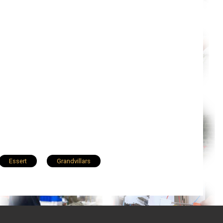
Essert
Grandvillars
Chèvremont
Rougemont-le-Château
Foussemagne
Rougegoutte