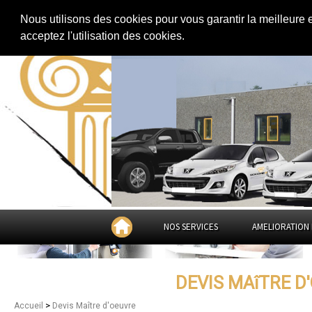
Extension de maison
|
Rénovation de maison
|
Aménagement des combles
Nous utilisons des cookies pour vous garantir la meilleure 
Devis Maître d'oeuvre à
B
acceptez l'utilisation des cookies.
NOS SERVICES
AMELIORATION 
DEVIS MAîTRE D
>
Accueil
Devis Maître d'oeuvre