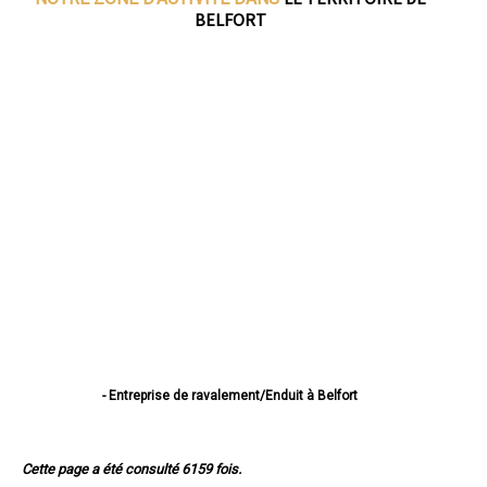
BELFORT
- Entreprise de ravalement/Enduit à Belfort
- Entreprise de ravalement/Enduit à Delle
- Entreprise de ravalement/Enduit à Valdoie
- Entreprise de ravalement/Enduit à Beaucourt
Cette page a été consulté 6159 fois.
- Entreprise de ravalement/Enduit à Bavilliers