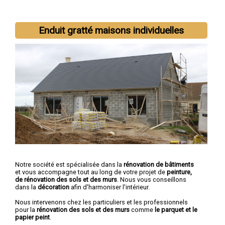
Nous intervenons aussi dans les villes suivantes :
Belfort
,
Delle
,
Enduit gratté maisons individuelles
Valdoie
,
Beaucourt
,
Bavilliers
,
Danjoutin
,
Offemont
,
Giromagny
,
Grandvillars
,
Essert
Notre société est spécialisée dans la
rénovation de bâtiments
et vous accompagne tout au long de votre projet de
peinture,
de rénovation des sols et des murs
. Nous vous conseillons
dans la
décoration
afin d'harmoniser l'intérieur.
Nous intervenons chez les particuliers et les professionnels
pour la
rénovation des sols et des murs
comme
le parquet et le
papier peint
.