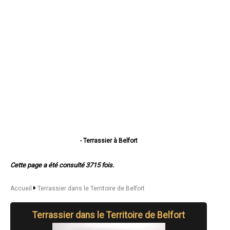
- Terrassier à Belfort
- Terrassier à Delle
- Terrassier à Valdoie
Cette page a été consulté 3715 fois.
- Terrassier à Beaucourt
- Terrassier à Bavilliers
- Terrassier à Danjoutin
Accueil
Terrassier dans le Territoire de Belfort
- Terrassier à Offemont
- Terrassier à Giromagny
Terrassier dans le Territoire de Belfort
- Terrassier à Essert
- Terrassier à Grandvillars