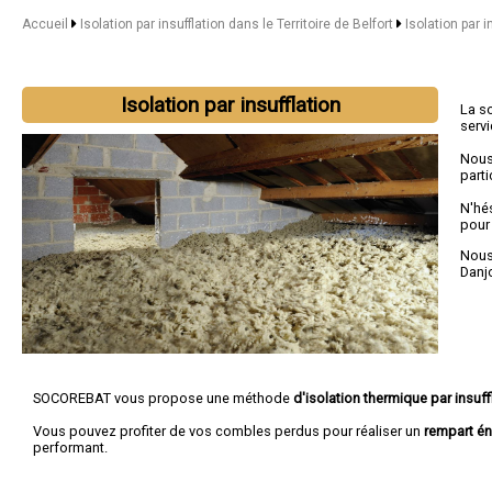
Accueil
Isolation par insufflation dans le Territoire de Belfort
Isolation par i
Isolation par insufflation
La s
serv
Nous
parti
N'hé
pour
Nous 
Danj
SOCOREBAT vous propose une méthode
d'isolation thermique par insuff
Vous pouvez profiter de vos combles perdus pour réaliser un
rempart én
performant.