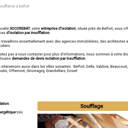
nsufflation à Belfort
ociété
SOCOREBAT
, votre
entreprise d'isolation
, située près de Belfort, vous of
ices
d'isolation par insufflation
.
 travaillons essentiellement avec des agences immobilières, des architectes 
culiers.
sitez pas à nous contacter pour plus d'informations, nous sommes à votre di
 toutes
demandes de devis Isolation par insufflation.
intervenons aussi dans les villes suivantes :
Belfort
,
Delle
,
Valdoie
,
Beaucourt
outin
,
Offemont
,
Giromagny
,
Grandvillars
,
Essert
lation
.
Soufflage
ergétique
très