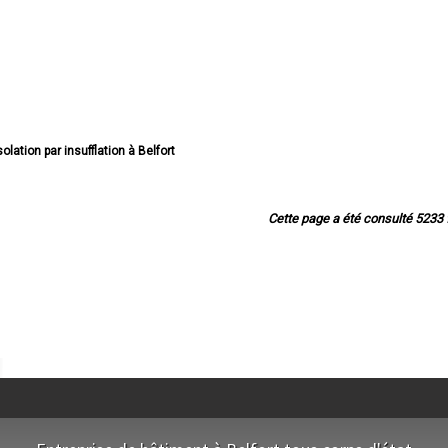
solation par insufflation à Belfort
isolation par insufflation à Delle
solation par insufflation à Valdoie
olation par insufflation à Beaucourt
Cette page a été consulté 5233 f
olation par insufflation à Bavilliers
olation par insufflation à Danjoutin
olation par insufflation à Offemont
olation par insufflation à Giromagny
solation par insufflation à Essert
lation par insufflation à Grandvillars
n par insufflation à Châtenois-les-Forges
olation par insufflation à Bourogne
ation par insufflation à Évette-Salbert
olation par insufflation à Cravanche
olation par insufflation à Étueffont
solation par insufflation à Méziré
olation par insufflation à Joncherey