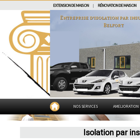
EXTENSION DE MAISON
RÉNOVATION DE MAISON
|
Entreprise d'isolation par ins
Belfort
NOS SERVICES
AMELIORATION 
Isolation par in