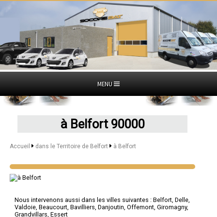
MENU
à Belfort 90000
Accueil
dans le Territoire de Belfort
à Belfort
Nous intervenons aussi dans les villes suivantes :
Belfort
,
Delle
,
Valdoie
,
Beaucourt
,
Bavilliers
,
Danjoutin
,
Offemont
,
Giromagny
,
Grandvillars
,
Essert