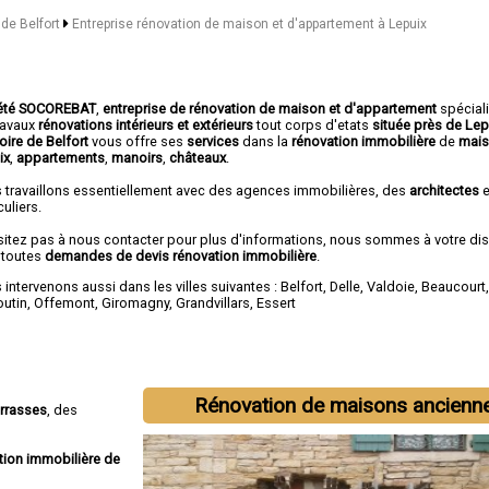
 de Belfort
Entreprise rénovation de maison et d'appartement à Lepuix
été SOCOREBAT
,
entreprise de rénovation de maison et d'appartement
spécial
travaux
rénovations intérieurs et extérieurs
tout corps d'etats
située près de Lep
toire de Belfort
vous offre ses
services
dans la
rénovation immobilière
de
mais
ix
,
appartements
,
manoirs
,
châteaux
.
 travaillons essentiellement avec des agences immobilières, des
architectes
e
culiers.
sitez pas à nous contacter pour plus d'informations, nous sommes à votre di
 toutes
demandes de devis rénovation immobilière
.
intervenons aussi dans les villes suivantes :
Belfort
,
Delle
,
Valdoie
,
Beaucourt
outin
,
Offemont
,
Giromagny
,
Grandvillars
,
Essert
Rénovation de maisons ancienn
errasses
, des
tion immobilière de