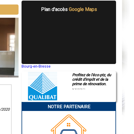
Plan d'accès
Google Maps
Bourg-en-Bresse
Saint-Quentin
Profitez de l'éco-ptz, du
Montluçon
crédit d'impôt et de la
Manosque
prime de rénovation.
Gap
Nice
N°E157671
Annonay
Charleville-Mézières
Pamiers
NOTRE PARTENAIRE
Troyes
2/2020
Narbonne
Rodez
Marseille
Caen
Aurillac
Angoulême