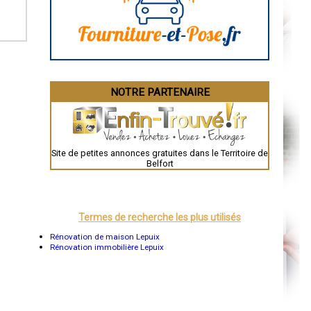
La Rochelle
Bourges
Brive-la-Gaillarde
Dijon
Saint-Brieuc
Guéret
Périgueux
Besançon
NOTRE PARTENAIRE
Valence
Évreux
Chartres
Brest
Nîmes
Toulouse
Site de petites annonces gratuites dans le Territoire de
Auch
Belfort
Bordeaux
Montpellier
Rennes
Châteauroux
Tours
Termes de recherche les plus utilisés
Grenoble
Dole
Rénovation de maison Lepuix
Mont-de-Marsan
Rénovation immobilière Lepuix
Blois
Saint-Étienne
Le Puy-en-Velay
Nantes
Orléans
Cahors