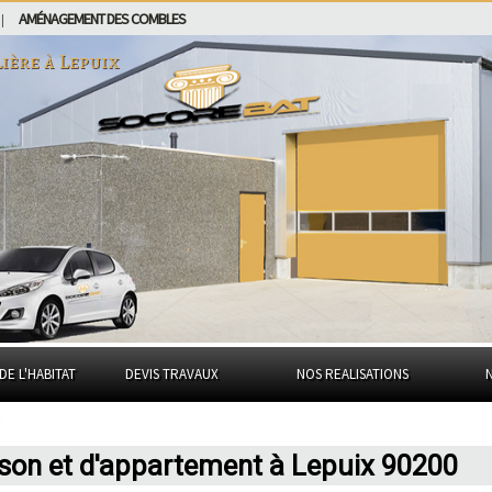
AMÉNAGEMENT DES COMBLES
|
lière à
Lepuix
DE L'HABITAT
DEVIS TRAVAUX
NOS REALISATIONS
ison et d'appartement à Lepuix 90200