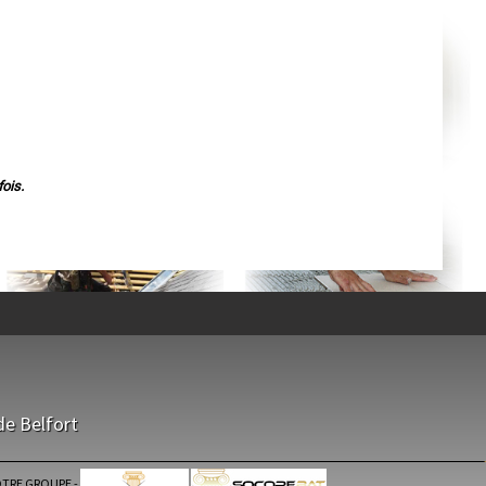
Agen
Mende
Angers
Cherbourg-Octeville
Reims
Saint-Dizier
Laval
Nancy
Verdun
Lorient
Metz
Nevers
ois.
Lille
Beauvais
Alençon
Calais
Clermont-Ferrand
Pau
Tarbes
Perpignan
Strasbourg
Mulhouse
Lyon
Vesoul
Chalon-sur-Saône
Le Mans
de Belfort
Chambéry
Annecy
Paris
Le Havre
TRE GROUPE
-