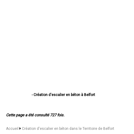
- Création d'escalier en béton à Belfort
- Création d'escalier en béton à Delle
- Création d'escalier en béton à Valdoie
- Création d'escalier en béton à Beaucourt
Cette page a été consulté 727 fois.
- Création d'escalier en béton à Bavilliers
- Création d'escalier en béton à Danjoutin
- Création d'escalier en béton à Offemont
Accueil
Création d'escalier en béton dans le Territoire de Belfort
- Création d'escalier en béton à Giromagny